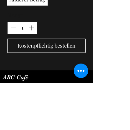
Menge
Kostenpflichtig bestellen
ABC-Café
Die Anschrift
Rue de la Fagne 13, 4845 Jalhay, Belgien
087 35 02 46
Kontakt
abccafe.jalhay@gmail.com